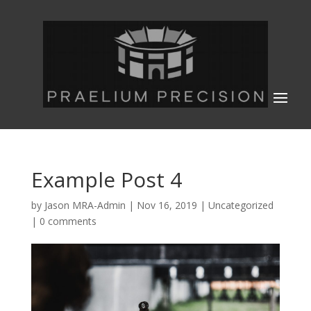
Example Post 4
by
Jason MRA-Admin
|
Nov 16, 2019
|
Uncategorized
|
0 comments