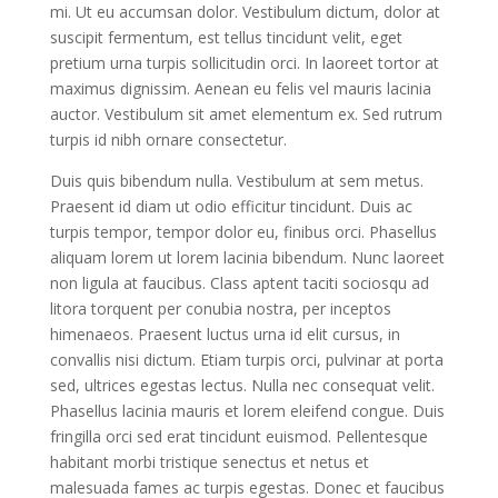
mi. Ut eu accumsan dolor. Vestibulum dictum, dolor at
suscipit fermentum, est tellus tincidunt velit, eget
pretium urna turpis sollicitudin orci. In laoreet tortor at
maximus dignissim. Aenean eu felis vel mauris lacinia
auctor. Vestibulum sit amet elementum ex. Sed rutrum
turpis id nibh ornare consectetur.
Duis quis bibendum nulla. Vestibulum at sem metus.
Praesent id diam ut odio efficitur tincidunt. Duis ac
turpis tempor, tempor dolor eu, finibus orci. Phasellus
aliquam lorem ut lorem lacinia bibendum. Nunc laoreet
non ligula at faucibus. Class aptent taciti sociosqu ad
litora torquent per conubia nostra, per inceptos
himenaeos. Praesent luctus urna id elit cursus, in
convallis nisi dictum. Etiam turpis orci, pulvinar at porta
sed, ultrices egestas lectus. Nulla nec consequat velit.
Phasellus lacinia mauris et lorem eleifend congue. Duis
fringilla orci sed erat tincidunt euismod. Pellentesque
habitant morbi tristique senectus et netus et
malesuada fames ac turpis egestas. Donec et faucibus